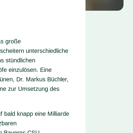
as große
scheitern unterschiedliche
s stündlichen
fe einzulösen. Eine
ünen, Dr. Markus Büchler,
rmine zur Umsetzung des
uf bald knapp eine Milliarde
tzbaren
von Bayerns CSU-