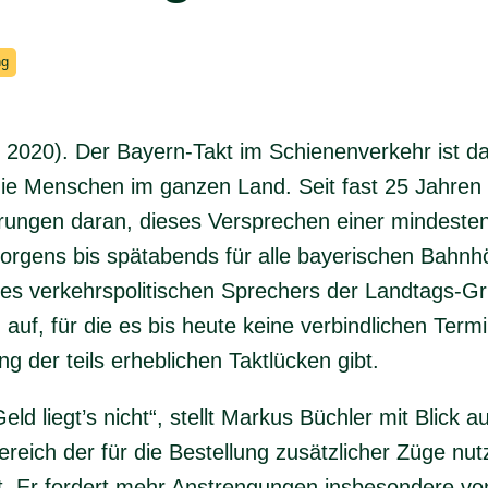
ng
2020). Der Bayern-Takt im Schienenverkehr ist d
die Menschen im ganzen Land. Seit fast 25 Jahren 
ungen daran, dieses Versprechen einer mindesten
rgens bis spätabends für alle bayerischen Bahnhö
des verkehrspolitischen Sprechers der Landtags-Gr
 auf, für die es bis heute keine verbindlichen Te
g der teils erheblichen Taktlücken gibt.
ld liegt’s nicht“, stellt Markus Büchler mit Blick a
reich der für die Bestellung zusätzlicher Züge nu
est. Er fordert mehr Anstrengungen insbesondere 