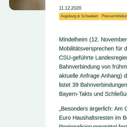
11.12.2020
Augsburg & Schwaben
Pressemitteilu
Mindelheim (12. November 
Mobilitätsversprechen für 
CSU-geführte Landesregier
Bahnverbindung von frühmo
aktuelle Anfrage Anhang) 
listet 39 Bahnverbindungen
Bayern-Takts und Schließun
„Besonders ärgerlich: Am Ge
Euro Haushaltsresten im Be
Regionalisierungsmittel f