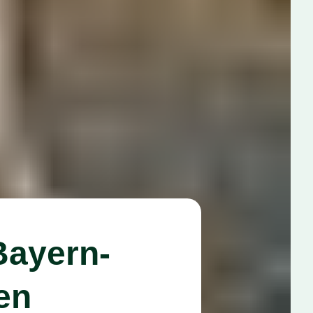
Bayern-
en