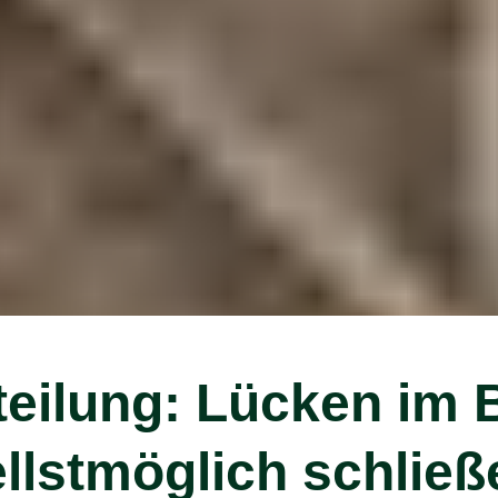
teilung: Lücken im 
llstmöglich schließ