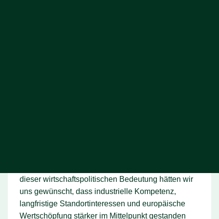
Unternehmens beigetragen. Diese Strategien sind
mittel- und langfristig ausgerichtet und sie dürfen
nun nicht zum Spielball kurzfristiger
Entscheidungen werden.
Deshalb erwarten wir von den neuen Eigentümern
ein klares und verbindliches Bekenntnis zur
strategischen Ausrichtung von Everllence, zum
Erhalt der Arbeitsplätze, zu den deutschen
Standorten und zu den bestehenden
Mitbestimmungsstrukturen.
Besonders bedauerlich ist, dass es nicht gelungen
ist, eine tragfähige europäische Investorenlösung
zu entwickeln. Gerade bei einem Unternehmen
dieser wirtschaftspolitischen Bedeutung hätten wir
uns gewünscht, dass industrielle Kompetenz,
langfristige Standortinteressen und europäische
Wertschöpfung stärker im Mittelpunkt gestanden