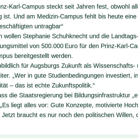
nz‑Karl‑Campus steckt seit Jahren fest, obwohl alle
ig ist. Und am Medizin‑Campus fehlt bis heute ein
eschäftigten untragbar“
 wollen Stephanie Schuhknecht und die Landtags
gsmittel von 500.000 Euro für den Prinz‑Karl‑C
us bereitgestellt werden.
nbildlich für Augsburgs Zukunft als Wissenschafts‑ 
er. „Wer in gute Studienbedingungen investiert, inv
ät – das ist echte Zukunftspolitik.“
ss die Staatsregierung bei Bildungsinfrastruktur „
 liegt alles vor: Gute Konzepte, motivierte Hoch
 Jetzt braucht es nur noch den politischen Willen, di