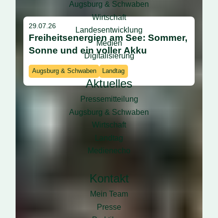
Augsburg & Schwaben
Wirtschaft
29.07.26
Landesentwicklung
Freiheitsenergien am See: Sommer,
Medien
Sonne und ein voller Akku
Digitalisierung
Augsburg & Schwaben
Landtag
Aktuelles
Pressemitteilung
Augsburg & Schwaben
Wirtschaft
Landtag
Medienecho
Kontakt
Mein Team
Presse