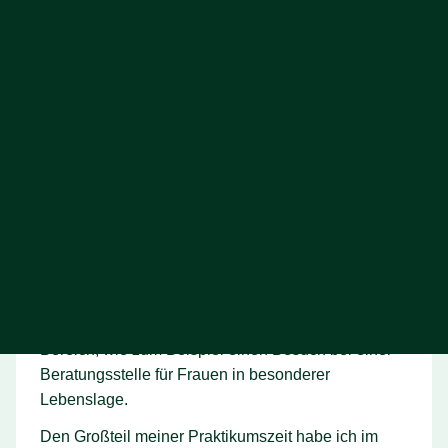
den Stephie geleitet hat – der letzte vor der
wohlverdienten Sommerpause – und mein Kopf
schwirrt immer noch ein bisschen von den vielen
Informationen.
Aber erst einmal von vorne.
Insgesamt durfte ich Stephie fünf Tage bei ihrer
Arbeit im Büro sowie im Landtag begleiten. Da
Stephie nicht nur politisch, sondern auch im
sozialen Bereich aktiv ist, durfte ich nicht nur
Sitzungen der Fraktion, des
Wirtschaftsausschusses oder des Medienrates
miterleben, sondern auch Termine im sozialen
Bereich, wie zum Beispiel einen Besuch bei einer
Beratungsstelle für Frauen in besonderer
Lebenslage.
Den Großteil meiner Praktikumszeit habe ich im