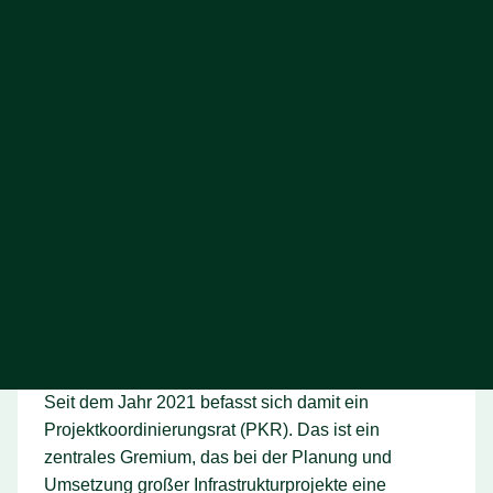
zu erweitern. Der größte Nutzen für die
Bahnfahrer*innen wäre dabei die Verkürzung der
Fahrzeit. In 26 Minuten von Ulm nach Augsburg –
schneller und bequemer geht es kaum. Künftig wird
es dann vier Gleise geben. Zwei Gleise auf der
Bestandsstrecke, die 2030 in einem Rutsch
generalsaniert wird und dann auch technisch auf
dem neuesten Stand sein wird. Zwei zusätzliche
Gleise die autobahnnah geplant werden. So
werden Fern- und Nahverkehr entflochten, die
Kapazität wird auch für eine engere Taktung im
Regionalverkehr erhöht und die Reisezeit nicht nur
auf der neuen Trasse, sondern auch auf der Strecke
über Günzburg auf 40 Minuten verkürzt.
Seit dem Jahr 2021 befasst sich damit ein
Projektkoordinierungsrat (PKR). Das ist ein
zentrales Gremium, das bei der Planung und
Umsetzung großer Infrastrukturprojekte eine