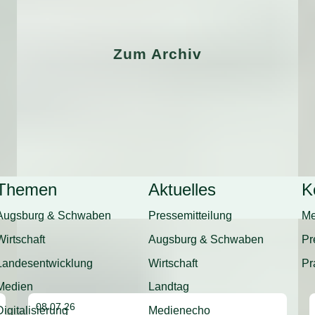
Zum Archiv
Themen
Aktuelles
K
Augsburg & Schwaben
Pressemitteilung
Me
Wirtschaft
Augsburg & Schwaben
Pr
Landesentwicklung
Wirtschaft
Pr
Medien
Landtag
08.07.26
Digitalisierung
Medienecho