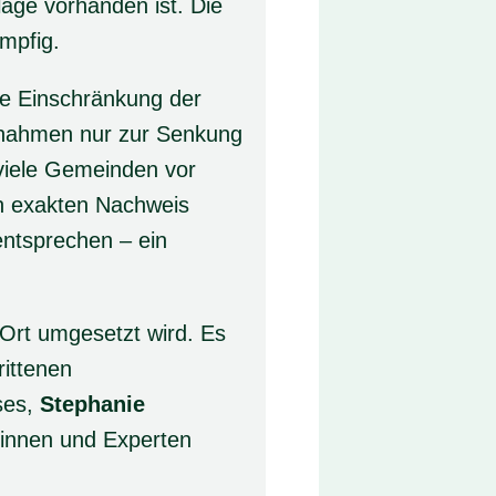
lage vorhanden ist. Die
ümpfig.
ie Einschränkung der
nnahmen nur zur Senkung
 viele Gemeinden vor
n exakten Nachweis
entsprechen – ein
 Ort umgesetzt wird. Es
rittenen
ses,
Stephanie
tinnen und Experten