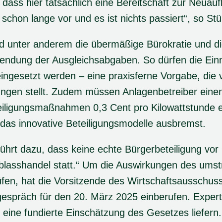
 dass hier tatsächlich eine Bereitschaft zur Neuauf
schon lange vor und es ist nichts passiert“, so St
ind unter anderem die übermäßige Bürokratie und d
ndung der Ausgleichsabgaben. So dürfen die Ei
ingesetzt werden – eine praxisferne Vorgabe, die
ngen stellt. Zudem müssen Anlagenbetreiber eine
teiligungsmaßnahmen 0,3 Cent pro Kilowattstunde 
 das innovative Beteiligungsmodelle ausbremst.
führt dazu, dass keine echte Bürgerbeteiligung vor
t Ablasshandel statt.“ Um die Auswirkungen des umst
fen, hat die Vorsitzende des Wirtschaftsausschus
gespräch für den 20. März 2025 einberufen. Exper
eine fundierte Einschätzung des Gesetzes liefern.