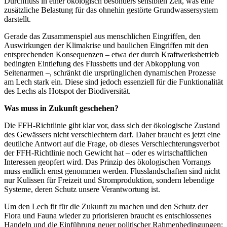
Durchfluss in einer ökologisch besonders sensiblen Zeit, was eine
zusätzliche Belastung für das ohnehin gestörte Grundwassersystem
darstellt.
Gerade das Zusammenspiel aus menschlichen Eingriffen, den
Auswirkungen der Klimakrise und baulichen Eingriffen mit den
entsprechenden Konsequenzen – etwa der durch Kraftwerksbetrieb
bedingten Eintiefung des Flussbetts und der Abkopplung von
Seitenarmen –, schränkt die ursprünglichen dynamischen Prozesse
am Lech stark ein. Diese sind jedoch essenziell für die Funktionalität
des Lechs als Hotspot der Biodiversität.
Was muss in Zukunft geschehen?
Die FFH-Richtlinie gibt klar vor, dass sich der ökologische Zustand
des Gewässers nicht verschlechtern darf. Daher braucht es jetzt eine
deutliche Antwort auf die Frage, ob dieses Verschlechterungsverbot
der FFH-Richtlinie noch Gewicht hat – oder es wirtschaftlichen
Interessen geopfert wird. Das Prinzip des ökologischen Vorrangs
muss endlich ernst genommen werden. Flusslandschaften sind nicht
nur Kulissen für Freizeit und Stromproduktion, sondern lebendige
Systeme, deren Schutz unsere Verantwortung ist.
Um den Lech fit für die Zukunft zu machen und den Schutz der
Flora und Fauna wieder zu priorisieren braucht es entschlossenes
Handeln und die Einführung neuer politischer Rahmenbedingungen: