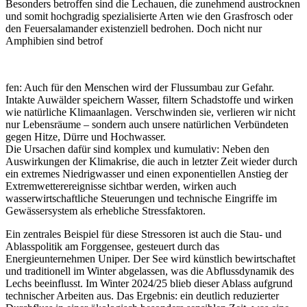
Besonders betroffen sind die Lechauen, die zunehmend austrocknen
und somit hochgradig spezialisierte Arten wie den Grasfrosch oder
den Feuersalamander existenziell bedrohen. Doch nicht nur
Amphibien sind betrof
fen: Auch für den Menschen wird der Flussumbau zur Gefahr.
Intakte Auwälder speichern Wasser, filtern Schadstoffe und wirken
wie natürliche Klimaanlagen. Verschwinden sie, verlieren wir nicht
nur Lebensräume – sondern auch unsere natürlichen Verbündeten
gegen Hitze, Dürre und Hochwasser.
Die Ursachen dafür sind komplex und kumulativ: Neben den
Auswirkungen der Klimakrise, die auch in letzter Zeit wieder durch
ein extremes Niedrigwasser und einen exponentiellen Anstieg der
Extremwetterereignisse sichtbar werden, wirken auch
wasserwirtschaftliche Steuerungen und technische Eingriffe im
Gewässersystem als erhebliche Stressfaktoren.
Ein zentrales Beispiel für diese Stressoren ist auch die Stau- und
Ablasspolitik am Forggensee, gesteuert durch das
Energieunternehmen Uniper. Der See wird künstlich bewirtschaftet
und traditionell im Winter abgelassen, was die Abflussdynamik des
Lechs beeinflusst. Im Winter 2024/25 blieb dieser Ablass aufgrund
technischer Arbeiten aus. Das Ergebnis: ein deutlich reduzierter