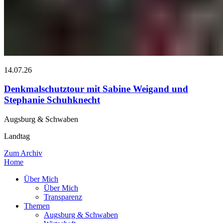
14.07.26
Denkmalschutztour mit Sabine Weigand und
Stephanie Schuhknecht
Augsburg & Schwaben
Landtag
Zum Archiv
Home
Über Mich
Über Mich
Transparenz
Themen
Augsburg & Schwaben