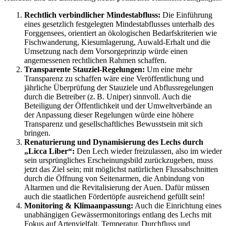
Rechtlich verbindlicher Mindestabfluss:
Die Einführung
eines gesetzlich festgelegten Mindestabflusses unterhalb des
Forggensees, orientiert an ökologischen Bedarfskriterien wie
Fischwanderung, Kiesumlagerung, Auwald-Erhalt und die
Umsetzung nach dem Vorsorgeprinzip würde einen
angemessenen rechtlichen Rahmen schaffen.
Transparente Stauziel-Regelungen:
Um eine mehr
Transparenz zu schaffen wäre eine Veröffentlichung und
jährliche Überprüfung der Stauziele und Abflussregelungen
durch die Betreiber (z. B. Uniper) sinnvoll. Auch die
Beteiligung der Öffentlichkeit und der Umweltverbände an
der Anpassung dieser Regelungen würde eine höhere
Transparenz und gesellschaftliches Bewusstsein mit sich
bringen.
Renaturierung und Dynamisierung des Lechs durch
„Licca Liber“:
Den Lech wieder freizulassen, also im wieder
sein ursprüngliches Erscheinungsbild zurückzugeben, muss
jetzt das Ziel sein; mit möglichst natürlichen Flussabschnitten
durch die Öffnung von Seitenarmen, die Anbindung von
Altarmen und die Revitalisierung der Auen. Dafür müssen
auch die staatlichen Fördertöpfe ausreichend gefüllt sein!
Monitoring & Klimaanpassung:
Auch die Einrichtung eines
unabhängigen Gewässermonitorings entlang des Lechs mit
Fokus auf Artenvielfalt, Temperatur, Durchfluss und