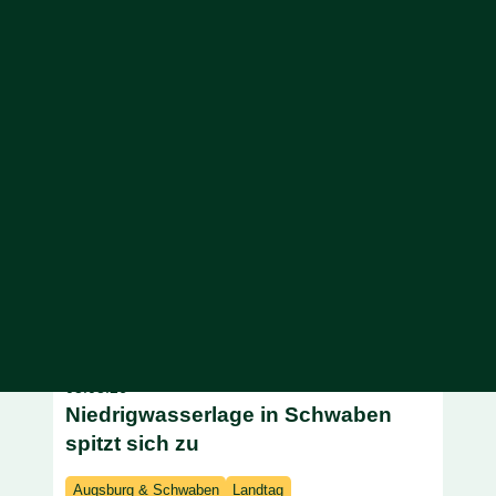
unter: lea.passarge[at]gruene-fraktion-bayern.de
Ich freue mich auf dich!
Aktuelles
03.08.26
Niedrigwasserlage in Schwaben
spitzt sich zu
Augsburg & Schwaben
Landtag