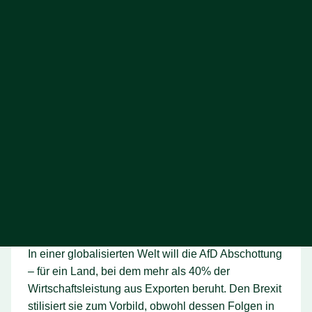
Vorschläge auch von renommierten Expert*innen
eingeschätzt werden.
Desaströse Wirtschaftspolitik
Was die AfD unter dem Euphemismus
„Migrationswende“ fordert, wäre ein ökonomisches
Desaster für Deutschland. Unser Wohlstand würde
massiv Schaden nehmen. Der Handel käme ins
Stocken, die Energieversorgung wäre gefährdet, die
Umwelt würde unter der rückwärtsgewandten
Industriepolitik leiden. Der Arbeitsmarkt –
insbesondere in Schlüsselbereichen wie Pflege,
Handwerk oder Fertigung – wäre ohne Fachkräfte
kaum noch funktionsfähig.
In einer globalisierten Welt will die AfD Abschottung
– für ein Land, bei dem mehr als 40% der
Wirtschaftsleistung aus Exporten beruht. Den Brexit
stilisiert sie zum Vorbild, obwohl dessen Folgen in