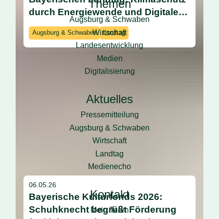
Themen
durch Energiewende und Digitale
Augsburg & Schwaben
Souveränität
Wirtschaft
Augsburg & Schwaben
Landtag
Landesentwicklung
Medien
Digitalisierung
Aktuelles
Pressemitteilung
Augsburg & Schwaben
Wirtschaft
Landtag
Medienecho
06.05.26
Kontakt
Bayerische Kulturfonds 2026:
Schuhknecht begrüßt Förderung
Mein Team