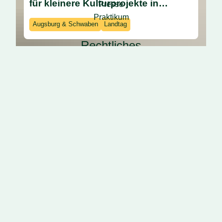
für kleinere Kulturprojekte in
Presse
Augsburg
Praktikum
Augsburg & Schwaben
Landtag
Rechtliches
Impressum
Datenschutz
05.05.26
Wirtschaftsausschuss im
Bayerischen Landtag: Ein bisschen
Energiewende und bessere